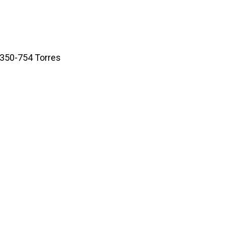
2350-754 Torres
[honeypot honeypot-998]