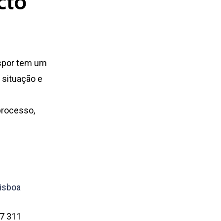
cto
Nome
ispor tem um
 situação e
E- mail
processo,
Assunto
Mensagem
Lisboa
7 311